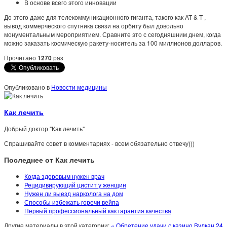
В основе всего этого инновации
До этого даже для телекоммуникационного гиганта, такого как AT & T ,
вывод коммерческого спутника связи на орбиту был довольно
монументальным мероприятием. Сравните это с сегодняшним днем, когда
можно заказать космическую ракету-носитель за 100 миллионов долларов.
Прочитано
1270
раз
Опубликовано в
Новости медицины
Как лечить
Добрый доктор "Как лечить"
Спрашивайте совет в комментариях - всем обязательно отвечу)))
Последнее от Как лечить
Когда здоровым нужен врач
Рецидивирующий цистит у женщин
Нужен ли выезд нарколога на дом
Способы избежать горечи вейпа
Первый профессиональный как гарантия качества
Другие материалы в этой категории:
« Обретение удачи с казино Вулкан 24