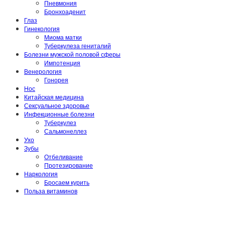
Пневмония
Бронхоаденит
Глаз
Гинекология
Миома матки
Туберкулеза гениталий
Болезни мужской половой сферы
Импотенция
Венерология
Гонорея
Нос
Китайская медицина
Сексуальное здоровье
Инфекционные болезни
Туберкулез
Сальмонеллез
Ухо
Зубы
Отбеливание
Протезирование
Наркология
Бросаем курить
Польза витаминов