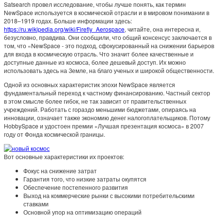
Satsearch провел исследование, чтобы лучше понять, как термин
NewSpace используется в космической отрасли и в мировом понимании в
2018–1919 годах. Больше информации здесь:
https://ru.wikipedia.org/wiki/Firefly_Aerospace
, читайте, она интересна и,
безусловно, правдива. Они сообщили, что общий консенсус заключается в
том, что «NewSpace - это подход, сфокусированный на снижении барьеров
для входа в космическую отрасль. Что значит более качественные и
доступные данные из космоса, более дешевый доступ. Их можно
использовать здесь на Земле, на благо ученых и широкой общественности.
Одной из основных характеристик эпохи NewSpace является
фундаментальный переход к частному финансированию. Частный сектор
в этом смысле более гибок, не так зависит от правительственных
учреждений. Работать с гораздо меньшими бюджетами, опираясь на
инновации, означает также экономию денег налогоплательщиков. Потому
HobbySpace и удостоен премии «Лучшая презентация космоса» в 2007
году от Фонда космической границы.
Вот основные характеристики их проектов:
Фокус на снижение затрат
Гарантия того, что низкие затраты окупятся
Обеспечение постепенного развития
Выход на коммерческие рынки с высокими потребительскими
ставками
Основной упор на оптимизацию операций