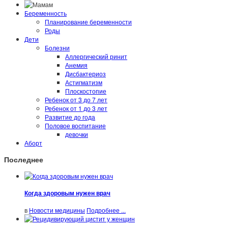
Беременность
Планирование беременности
Роды
Дети
Болезни
Аллергический ринит
Анемия
Дисбактериоз
Астигматизм
Плоскостопие
Ребенок от 3 до 7 лет
Ребенок от 1 до 3 лет
Развитие до года
Половое воспитание
девочки
Аборт
Последнее
Когда здоровым нужен врач
в
Новости медицины
Подробнее ...