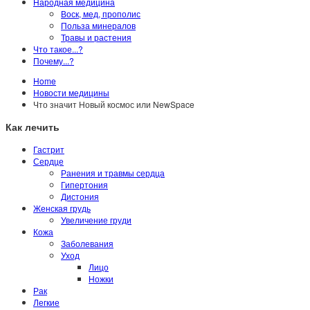
Народная медицина
Воск, мед, прополис
Польза минералов
Травы и растения
Что такое...?
Почему...?
Home
Новости медицины
Что значит Новый космос или NewSpace
Как лечить
Гастрит
Сердце
Ранения и травмы сердца
Гипертония
Дистония
Женская грудь
Увеличение груди
Кожа
Заболевания
Уход
Лицо
Ножки
Рак
Легкие