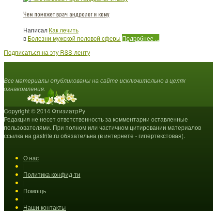
Чем поможет врач андролог и кому
Написал
Как лечить
в
Болезни мужской половой сферы
Подробнее ...
Подписаться на эту RSS-ленту
Все материалы опубликованы на сайте исключительно в целях
ознакомления.
Copyright © 2014 ФтизиатрРу
Редакция не несет ответственность за комментарии оставленные
пользователями. При полном или частичном цитировании материалов
ссылка на gastrite.ru обязательна (в интернете - гипертекстовая).
О нас
|
Политика конфид-ти
|
Помощь
|
Наши контакты