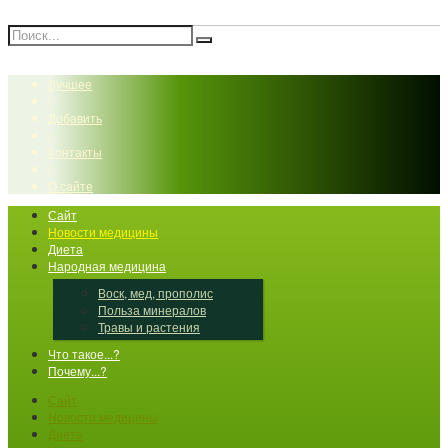
Лучшее
|
Добавить
|
Контакты
|
О сайте
Сайт
Новости медицины
Диета
Народная медицина
Воск, мед, прополис
Польза минералов
Травы и растения
Что такое...?
Почему...?
Сайт
Новости медицины
Диета