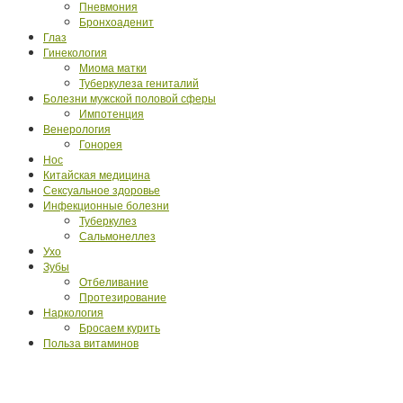
Пневмония
Бронхоаденит
Глаз
Гинекология
Миома матки
Туберкулеза гениталий
Болезни мужской половой сферы
Импотенция
Венерология
Гонорея
Нос
Китайская медицина
Сексуальное здоровье
Инфекционные болезни
Туберкулез
Сальмонеллез
Ухо
Зубы
Отбеливание
Протезирование
Наркология
Бросаем курить
Польза витаминов