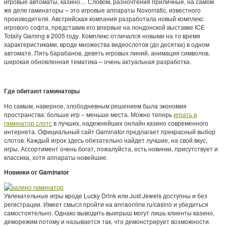
игровые автоматы, казино… Словом, разночтения приличные, на самом
же деле гаминаторы – это игровые аппараты Novomatic, известного
производителя. Австрийская компания разработала новый комплекс
игрового софта, представив его впервые на лондонской выставке ICE
Totally Gaming в 2005 году. Комплекс отличался новыми на то время
характеристиками, вроде множества видеослотов (до десятка) в одном
автомате. Пять барабанов, девять игровых линий, анимация символов,
широкая обновленная тематика – очень актуальная разработка.
Где обитают гаминаторы
Но самым, наверное, злободневным решением была экономия
пространства: больше игр – меньше места. Можно теперь
играть в
гаминатор слотс
в лучших, надежнейших онлайн казино современного
интернета. Официальный сайт Gaminator предлагает прекрасный выбор
слотов. Каждый игрок здесь обязательно найдет лучшие, на свой вкус,
игры. Ассортимент очень богат, пожалуйста, есть новинки, присутствует и
классика, хотя аппараты новейшие.
Новинки от Gaminator
Увлекательные игры вроде Lucky Drink или Just Jewels доступны и без
регистрации. Имеет смысл пройти на annaonline.ru/casino и убедиться
самостоятельно. Однако выводить выигрыш могут лишь клиенты казино,
деморежим потому и называется так, что демонстрирует возможности.