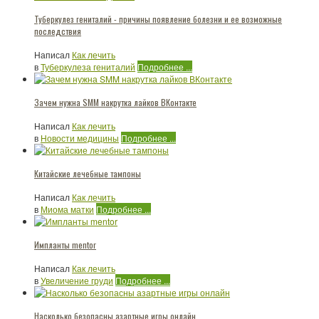
Туберкулез гениталий - причины появление болезни и ее возможные
последствия
Написал
Как лечить
в
Туберкулеза гениталий
Подробнее ...
Зачем нужна SMM накрутка лайков ВКонтакте
Написал
Как лечить
в
Новости медицины
Подробнее ...
Китайские лечебные тампоны
Написал
Как лечить
в
Миома матки
Подробнее ...
Импланты mentor
Написал
Как лечить
в
Увеличение груди
Подробнее ...
Насколько безопасны азартные игры онлайн