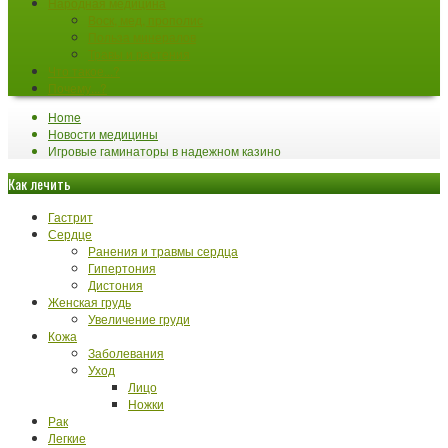
Народная медицина
Воск, мед, прополис
Польза минералов
Травы и растения
Что такое...?
Почему...?
Home
Новости медицины
Игровые гаминаторы в надежном казино
Как лечить
Гастрит
Сердце
Ранения и травмы сердца
Гипертония
Дистония
Женская грудь
Увеличение груди
Кожа
Заболевания
Уход
Лицо
Ножки
Рак
Легкие