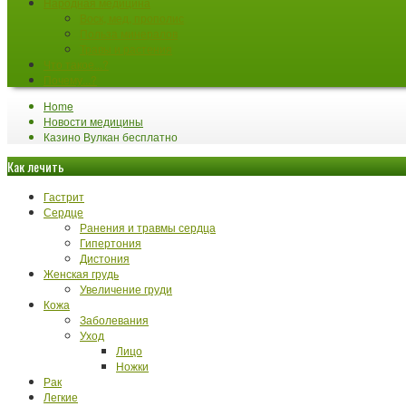
Народная медицина
Воск, мед, прополис
Польза минералов
Травы и растения
Что такое...?
Почему...?
Home
Новости медицины
Казино Вулкан бесплатно
Как лечить
Гастрит
Сердце
Ранения и травмы сердца
Гипертония
Дистония
Женская грудь
Увеличение груди
Кожа
Заболевания
Уход
Лицо
Ножки
Рак
Легкие