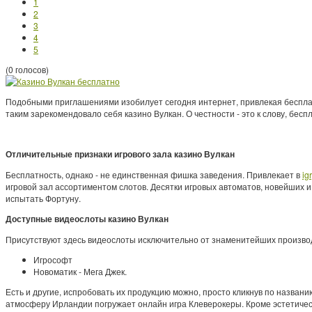
1
2
3
4
5
(0 голосов)
Подобными приглашениями изобилует сегодня интернет, привлекая бесплат
таким зарекомендовало себя казино Вулкан. О честности - это к слову, бе
Отличительные признаки игрового зала казино Вулкан
Бесплатность, однако - не единственная фишка заведения. Привлекает в
ig
игровой зал ассортиментом слотов. Десятки игровых автоматов, новейших
испытать Фортуну.
Доступные видеослоты казино Вулкан
Присутствуют здесь видеослоты исключительно от знаменитейших произво
Игрософт
Новоматик - Мега Джек.
Есть и другие, испробовать их продукцию можно, просто кликнув по назв
атмосферу Ирландии погружает онлайн игра Клеверокеры. Кроме эстетичес