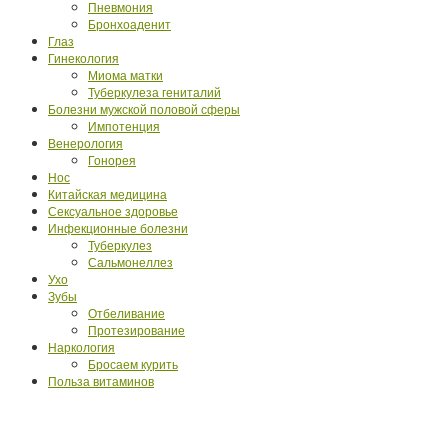
Пневмония
Бронхоаденит
Глаз
Гинекология
Миома матки
Туберкулеза гениталий
Болезни мужской половой сферы
Импотенция
Венерология
Гонорея
Нос
Китайская медицина
Сексуальное здоровье
Инфекционные болезни
Туберкулез
Сальмонеллез
Ухо
Зубы
Отбеливание
Протезирование
Наркология
Бросаем курить
Польза витаминов