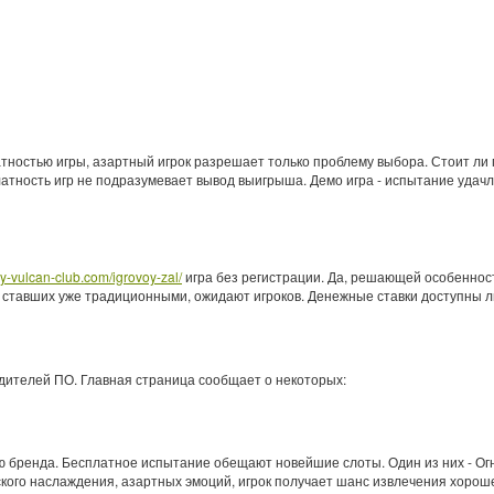
ностью игры, азартный игрок разрешает только проблему выбора. Стоит ли 
сплатность игр не подразумевает вывод выигрыша. Демо игра - испытание уда
ry-vulcan-club.com/igrovoy-zal/
игра без регистрации. Да, решающей особеннос
 и ставших уже традиционными, ожидают игроков. Денежные ставки доступны
дителей ПО. Главная страница сообщает о некоторых:
анию бренда. Бесплатное испытание обещают новейшие слоты. Один из них - 
кого наслаждения, азартных эмоций, игрок получает шанс извлечения хороше