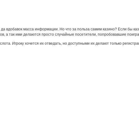
, да вдобавок масса информации. Но что за польза самим казино? Если бы к
тов, а так ими делаются просто случайные посетители, попробовавшие поиг
лота. Игроку хочется их отведать, но доступными их делают только регистр