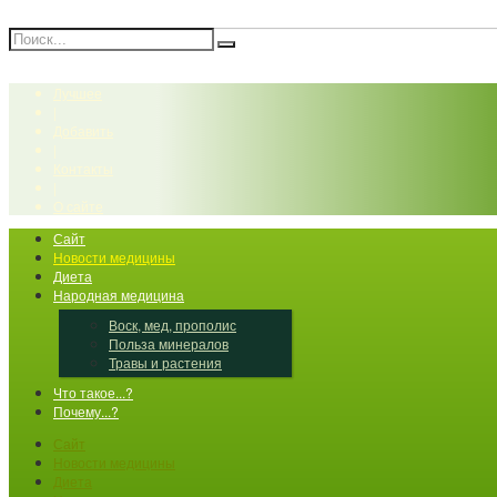
Лучшее
|
Добавить
|
Контакты
|
О сайте
Сайт
Новости медицины
Диета
Народная медицина
Воск, мед, прополис
Польза минералов
Травы и растения
Что такое...?
Почему...?
Сайт
Новости медицины
Диета