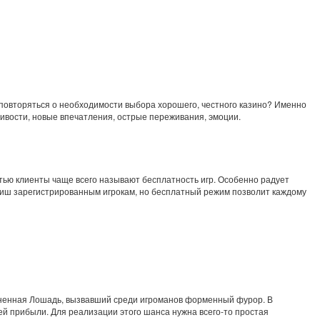
повторяться о необходимости выбора хорошего, честного казино? Именно
чливости, новые впечатления, острые переживания, эмоции.
тью клиенты чаще всего называют бесплатность игр. Особенно радует
 лиш зарегистрированным игрокам, но бесплатный режим позволит каждому
Огненная Лошадь, вызвавший среди игроманов форменный фурор. В
й прибыли. Для реализации этого шанса нужна всего-то простая