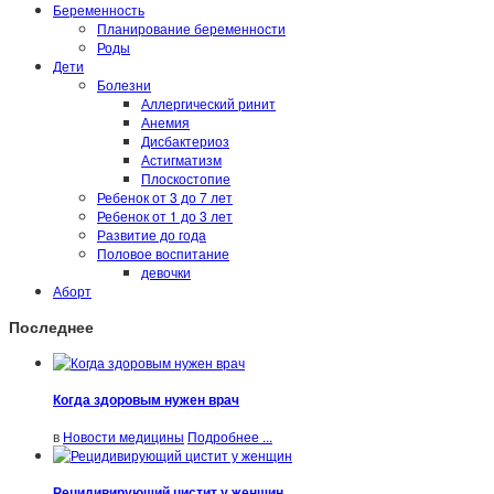
Беременность
Планирование беременности
Роды
Дети
Болезни
Аллергический ринит
Анемия
Дисбактериоз
Астигматизм
Плоскостопие
Ребенок от 3 до 7 лет
Ребенок от 1 до 3 лет
Развитие до года
Половое воспитание
девочки
Аборт
Последнее
Когда здоровым нужен врач
в
Новости медицины
Подробнее ...
Рецидивирующий цистит у женщин