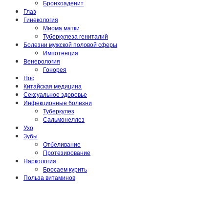
Бронхоаденит
Глаз
Гинекология
Миома матки
Туберкулеза гениталий
Болезни мужской половой сферы
Импотенция
Венерология
Гонорея
Нос
Китайская медицина
Сексуальное здоровье
Инфекционные болезни
Туберкулез
Сальмонеллез
Ухо
Зубы
Отбеливание
Протезирование
Наркология
Бросаем курить
Польза витаминов