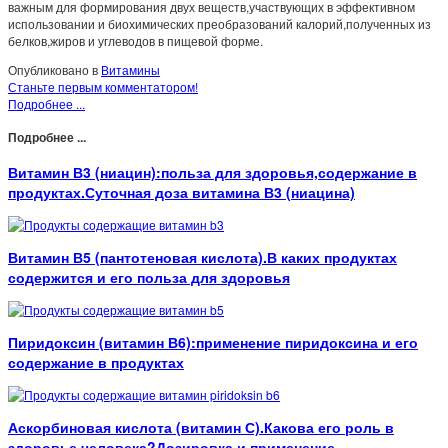
важным для формирования двух веществ,участвующих в эффективном
использовании и биохимических преобразований калорий,полученных из
белков,жиров и углеводов в пищевой форме.
Опубликовано в
Витамины
Станьте первым комментатором!
Подробнее ...
Подробнее ...
Витамин В3 (ниацин):польза для здоровья,содержание в
продуктах.Суточная доза витамина В3 (ниацина)
Витамин В5 (пантотеновая кислота).В каких продуктах
содержится и его польза для здоровья
Пиридоксин (витамин В6):применение пиридоксина и его
содержание в продуктах
Аскорбиновая кислота (витамин С).Какова его роль в
здоровье человека?Дозировка и применение