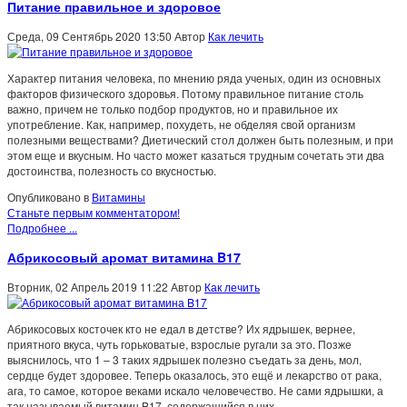
Питание правильное и здоровое
Среда, 09 Сентябрь 2020 13:50
Автор
Как лечить
Характер питания человека, по мнению ряда ученых, один из основных
факторов физического здоровья. Потому правильное питание столь
важно, причем не только подбор продуктов, но и правильное их
употребление. Как, например, похудеть, не обделяя свой организм
полезными веществами? Диетический стол должен быть полезным, и при
этом еще и вкусным. Но часто может казаться трудным сочетать эти два
достоинства, полезность со вкусностью.
Опубликовано в
Витамины
Станьте первым комментатором!
Подробнее ...
Абрикосовый аромат витамина B17
Вторник, 02 Апрель 2019 11:22
Автор
Как лечить
Абрикосовых косточек кто не едал в детстве? Их ядрышек, вернее,
приятного вкуса, чуть горьковатые, взрослые ругали за это. Позже
выяснилось, что 1 – 3 таких ядрышек полезно съедать за день, мол,
сердце будет здоровее. Теперь оказалось, это ещё и лекарство от рака,
ага, то самое, которое веками искало человечество. Не сами ядрышки, а
так называемый витамин B17, содержащийся в них.