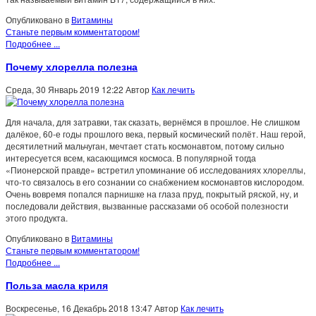
Опубликовано в
Витамины
Станьте первым комментатором!
Подробнее ...
Почему хлорелла полезна
Среда, 30 Январь 2019 12:22
Автор
Как лечить
Для начала, для затравки, так сказать, вернёмся в прошлое. Не слишком
далёкое, 60-е годы прошлого века, первый космический полёт. Наш герой,
десятилетний мальчуган, мечтает стать космонавтом, потому сильно
интересуется всем, касающимся космоса. В популярной тогда
«Пионерской правде» встретил упоминание об исследованиях хлореллы,
что-то связалось в его сознании со снабжением космонавтов кислородом.
Очень вовремя попался парнишке на глаза пруд, покрытый ряской, ну, и
последовали действия, вызванные рассказами об особой полезности
этого продукта.
Опубликовано в
Витамины
Станьте первым комментатором!
Подробнее ...
Польза масла криля
Воскресенье, 16 Декабрь 2018 13:47
Автор
Как лечить