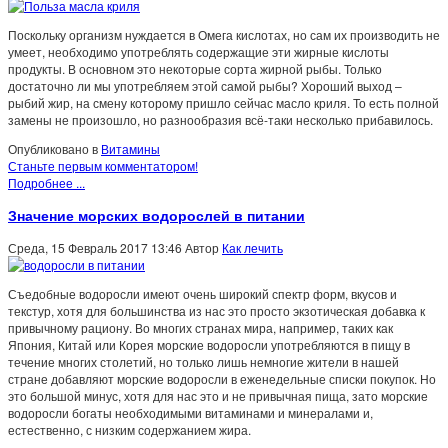
Поскольку организм нуждается в Омега кислотах, но сам их производить не
умеет, необходимо употреблять содержащие эти жирные кислоты
продукты. В основном это некоторые сорта жирной рыбы. Только
достаточно ли мы употребляем этой самой рыбы? Хороший выход –
рыбий жир, на смену которому пришло сейчас масло криля. То есть полной
замены не произошло, но разнообразия всё-таки несколько прибавилось.
Опубликовано в
Витамины
Станьте первым комментатором!
Подробнее ...
Значение морских водорослей в питании
Среда, 15 Февраль 2017 13:46
Автор
Как лечить
Съедобные водоросли имеют очень широкий спектр форм, вкусов и
текстур, хотя для большинства из нас это просто экзотическая добавка к
привычному рациону. Во многих странах мира, например, таких как
Япония, Китай или Корея морские водоросли употребляются в пищу в
течение многих столетий, но только лишь немногие жители в нашей
стране добавляют морские водоросли в еженедельные списки покупок. Но
это большой минус, хотя для нас это и не привычная пища, зато морские
водоросли богаты необходимыми витаминами и минералами и,
естественно, с низким содержанием жира.