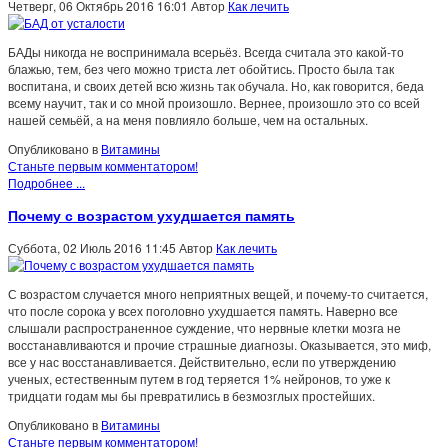
Четверг, 06 Октябрь 2016 16:01
Автор
Как лечить
БАДы никогда не воспринимала всерьёз. Всегда считала это какой-то
блажью, тем, без чего можно триста лет обойтись. Просто была так
воспитана, и своих детей всю жизнь так обучала. Но, как говорится, беда
всему научит, так и со мной произошло. Вернее, произошло это со всей
нашей семьёй, а на меня повлияло больше, чем на остальных.
Опубликовано в
Витамины
Станьте первым комментатором!
Подробнее ...
Почему с возрастом ухудшается память
Суббота, 02 Июль 2016 11:45
Автор
Как лечить
С возрастом случается много неприятных вещей, и почему-то считается,
что после сорока у всех поголовно ухудшается память. Наверно все
слышали распространенное суждение, что нервные клетки мозга не
восстанавливаются и прочие страшные диагнозы. Оказывается, это миф,
все у нас восстанавливается. Действительно, если по утверждению
ученых, естественным путем в год теряется 1% нейронов, то уже к
тридцати годам мы бы превратились в безмозглых простейших.
Опубликовано в
Витамины
Станьте первым комментатором!