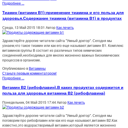
Подробнее ...
Тиамин (витамин В1):применение тиамина и его польза для
здоровья.Содержание тиамина (витамина В1) в продуктах
Среда, 13 Май 2015 18:01
Автор
Как лечить
Здравствуйте дорогие читатели сайта "Умный доктор". Сегодня мы
узнаем,что такое тиамин или как его еще называют,витамин В1. Комплекс
витаминов группы В состоит из различных типов химических
соединений,необходимых для многих жизненно важных биохимических
процессов в организме.
Опубликовано в
Витамины
Станьте первым комментатором!
Подробнее ...
Витамин В2 (рибофлавин).В каких продуктах содержится и
польза для здоровья витамина В2 (рибофлавина)
Понедельник, 04 Май 2015 17:44
Автор
Как лечить
Здравствуйте дорогие читатели сайта "Умный доктор". Сегодня мы
поговорим про рибофлавин или как его еще называют,витамин В2.Как
известно,это водорастворимый витамин,который является жизненно