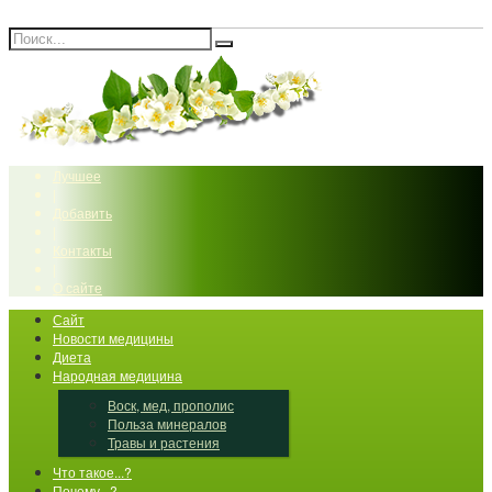
Лучшее
|
Добавить
|
Контакты
|
О сайте
Сайт
Новости медицины
Диета
Народная медицина
Воск, мед, прополис
Польза минералов
Травы и растения
Что такое...?
Почему...?