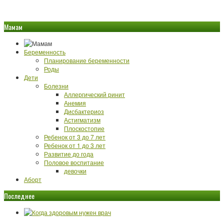
Мамам
Беременность
Планирование беременности
Роды
Дети
Болезни
Аллергический ринит
Анемия
Дисбактериоз
Астигматизм
Плоскостопие
Ребенок от 3 до 7 лет
Ребенок от 1 до 3 лет
Развитие до года
Половое воспитание
девочки
Аборт
Последнее