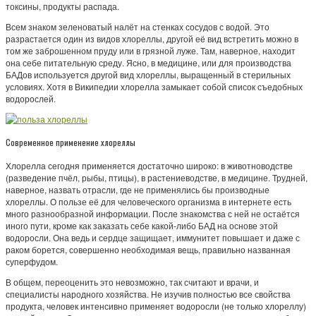
токсины, продукты распада.
Всем знаком зеленоватый налёт на стенках сосудов с водой. Это
разрастается один из видов хлореллы, другой её вид встретить можно в
том же заброшенном пруду или в грязной луже. Там, наверное, находит
она себе питательную среду. Ясно, в медицине, или для производства
БАДов используется другой вид хлореллы, выращенный в стерильных
условиях. Хотя в Википедии хлорелла замыкает собой список съедобных
водорослей.
Современное применение хлореллы
Хлорелла сегодня применяется достаточно широко: в животноводстве
(разведение пчёл, рыбы, птицы), в растениеводстве, в медицине. Трудней,
наверное, назвать отрасли, где не применялись бы производные
хлореллы. О пользе её для человеческого организма в интернете есть
много разнообразной информации. После знакомства с ней не остаётся
иного пути, кроме как заказать себе какой-либо БАД на основе этой
водоросли. Она ведь и сердце защищает, иммунитет повышает и даже с
раком борется, совершенно необходимая вещь, правильно названная
суперфудом.
В общем, переоценить это невозможно, так считают и врачи, и
специалисты народного хозяйства. Не изучив полностью все свойства
продукта, человек интенсивно применяет водоросли (не только хлореллу)