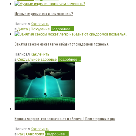
Мучные изделия: как и чем заменить?
Написал
Как лечить
в
Диета | Похудение
Подробнее ...
Занятия сексом может легко избавит от синдромов похмелья.
Написал
Как лечить
в
Сексуальное здоровье
Подробнее ...
Каналы энергии, как поключаться и сберечь | Психотерапия и рак
Написал
Как лечить
в
Рак | Онкология
Подробнее ...