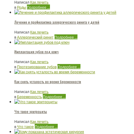
Написал
Как лечить
в
Роды
Подробнее ...
Лечение и профилактика аллергического ринита у детей
Написал
Как лечить
в
Аллергический ринит
Подробнее ...
Имплантация зубов под ключ
Написал
Как лечить
в
Протезирование зубов
Подробнее ...
Как снять усталость во время беременности
Написал
Как лечить
в
Беременность
Подробнее ...
Что такое эритроциты
Написал
Как лечить
в
Что такое
Подробнее ...