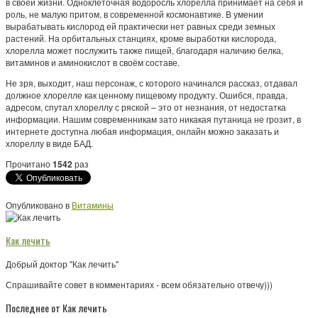
в своей жизни. Одноклеточная водоросль хлорелла принимает на себя и
роль, не малую притом, в современной космонавтике. В умении
вырабатывать кислород ей практически нет равных среди земных
растений. На орбитальных станциях, кроме выработки кислорода,
хлорелла может послужить также пищей, благодаря наличию белка,
витаминов и аминокислот в своём составе.
Не зря, выходит, наш персонаж, с которого начинался рассказ, отдавал
должное хлорелле как ценному пищевому продукту. Ошибся, правда,
адресом, спутал хлореллу с ряской – это от незнания, от недостатка
информации. Нашим современникам зато никакая путаница не грозит, в
интернете доступна любая информация, онлайн можно заказать и
хлореллу в виде БАД.
Прочитано
1542
раз
Опубликовано в
Витамины
Как лечить
Добрый доктор "Как лечить"
Спрашивайте совет в комментариях - всем обязательно отвечу)))
Последнее от Как лечить