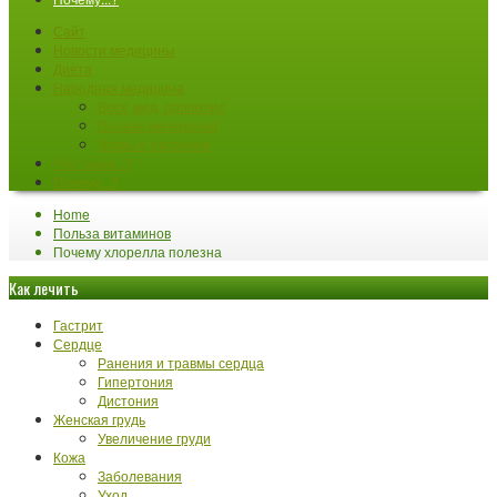
Сайт
Новости медицины
Диета
Народная медицина
Воск, мед, прополис
Польза минералов
Травы и растения
Что такое...?
Почему...?
Home
Польза витаминов
Почему хлорелла полезна
Как лечить
Гастрит
Сердце
Ранения и травмы сердца
Гипертония
Дистония
Женская грудь
Увеличение груди
Кожа
Заболевания
Уход