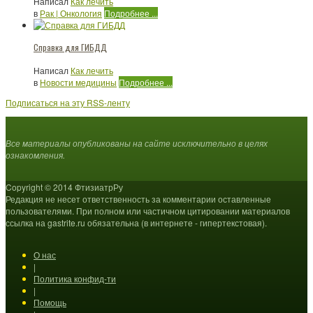
Написал
Как лечить
в
Рак | Онкология
Подробнее ...
Справка для ГИБДД
Написал
Как лечить
в
Новости медицины
Подробнее ...
Подписаться на эту RSS-ленту
Все материалы опубликованы на сайте исключительно в целях
ознакомления.
Copyright © 2014 ФтизиатрРу
Редакция не несет ответственность за комментарии оставленные
пользователями. При полном или частичном цитировании материалов
ссылка на gastrite.ru обязательна (в интернете - гипертекстовая).
О нас
|
Политика конфид-ти
|
Помощь