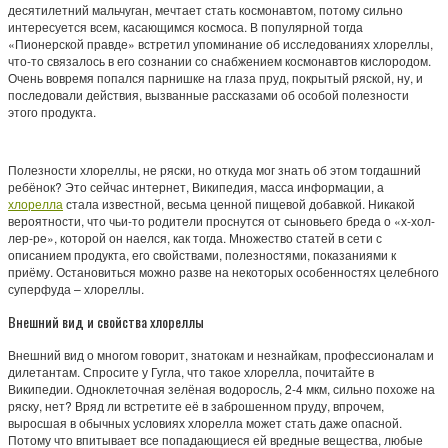
десятилетний мальчуган, мечтает стать космонавтом, потому сильно
интересуется всем, касающимся космоса. В популярной тогда
«Пионерской правде» встретил упоминание об исследованиях хлореллы,
что-то связалось в его сознании со снабжением космонавтов кислородом.
Очень вовремя попался парнишке на глаза пруд, покрытый ряской, ну, и
последовали действия, вызванные рассказами об особой полезности
этого продукта.
Полезности хлореллы, не ряски, но откуда мог знать об этом тогдашний
ребёнок? Это сейчас интернет, Википедия, масса информации, а
хлорелла
стала известной, весьма ценной пищевой добавкой. Никакой
вероятности, что чьи-то родители проснутся от сыновьего бреда о «х-хол-
лер-ре», которой он наелся, как тогда. Множество статей в сети с
описанием продукта, его свойствами, полезностями, показаниями к
приёму. Остановиться можно разве на некоторых особенностях целебного
суперфуда – хлореллы.
Внешний вид и свойства хлореллы
Внешний вид о многом говорит, знатокам и незнайкам, профессионалам и
дилетантам. Спросите у Гугла, что такое хлорелла, почитайте в
Википедии. Одноклеточная зелёная водоросль, 2-4 мкм, сильно похоже на
ряску, нет? Вряд ли встретите её в заброшенном пруду, впрочем,
выросшая в обычных условиях хлорелла может стать даже опасной.
Потому что впитывает все попадающиеся ей вредные вещества, любые