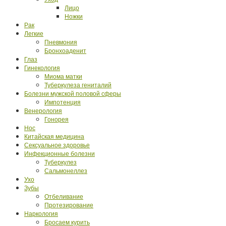
Лицо
Ножки
Рак
Легкие
Пневмония
Бронхоаденит
Глаз
Гинекология
Миома матки
Туберкулеза гениталий
Болезни мужской половой сферы
Импотенция
Венерология
Гонорея
Нос
Китайская медицина
Сексуальное здоровье
Инфекционные болезни
Туберкулез
Сальмонеллез
Ухо
Зубы
Отбеливание
Протезирование
Наркология
Бросаем курить