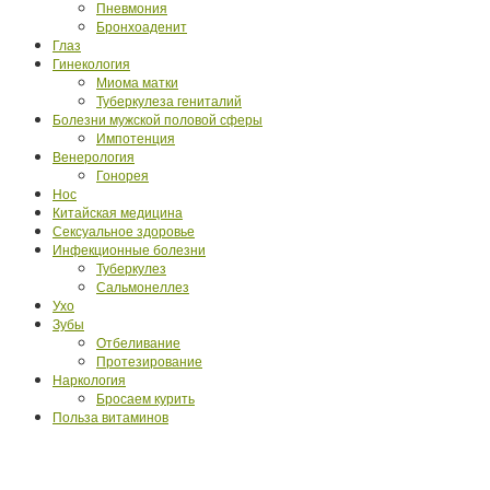
Пневмония
Бронхоаденит
Глаз
Гинекология
Миома матки
Туберкулеза гениталий
Болезни мужской половой сферы
Импотенция
Венерология
Гонорея
Нос
Китайская медицина
Сексуальное здоровье
Инфекционные болезни
Туберкулез
Сальмонеллез
Ухо
Зубы
Отбеливание
Протезирование
Наркология
Бросаем курить
Польза витаминов