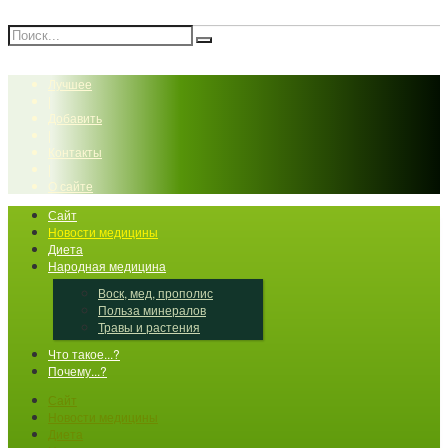
Лучшее
|
Добавить
|
Контакты
|
О сайте
Сайт
Новости медицины
Диета
Народная медицина
Воск, мед, прополис
Польза минералов
Травы и растения
Что такое...?
Почему...?
Сайт
Новости медицины
Диета