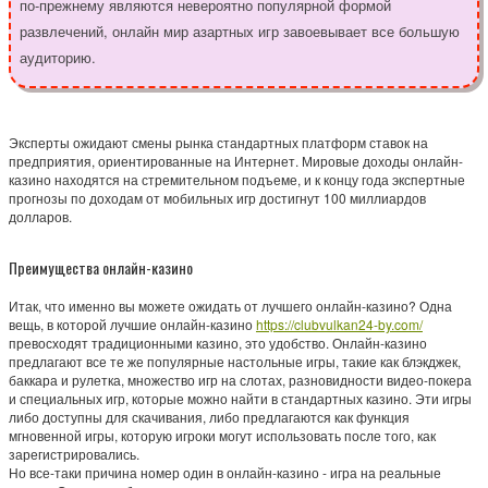
по-прежнему являются невероятно популярной формой
развлечений, онлайн мир азартных игр завоевывает все большую
аудиторию.
Эксперты ожидают смены рынка стандартных платформ ставок на
предприятия, ориентированные на Интернет. Мировые доходы онлайн-
казино находятся на стремительном подъеме, и к концу года экспертные
прогнозы по доходам от мобильных игр достигнут 100 миллиардов
долларов.
Преимущества онлайн-казино
Итак, что именно вы можете ожидать от лучшего онлайн-казино? Одна
вещь, в которой лучшие онлайн-казино
https://clubvulkan24-by.com/
превосходят традиционными казино, это удобство. Онлайн-казино
предлагают все те же популярные настольные игры, такие как блэкджек,
баккара и рулетка, множество игр на слотах, разновидности видео-покера
и специальных игр, которые можно найти в стандартных казино. Эти игры
либо доступны для скачивания, либо предлагаются как функция
мгновенной игры, которую игроки могут использовать после того, как
зарегистрировались.
Но все-таки причина номер один в онлайн-казино - игра на реальные