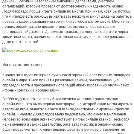
деньги. С легким и безопасным выводом и депозитами, участием
организаций, которые проверяют достоверность и надежность казино.
Людям гораздо проще играть онлайн по многим причинам, хотя бы потому,
что у игроков есть роскошь выхватывать несколько минут даже на работе, в
поезде, в кафе, в ожидании встречи, или в любом другом месте. Многие из
лучших онлайн казино делают огромные выплаты, предоставляют
прогрессивный джекпот. Денежные транзакции могут совершаться через
кредитные карты, различные платежные системы и не только деньгами, но
даже криптовалютой.
История онлайн-казино
К концу 90-х годов интернет-бум вызвал огромный рост игровых площадок
онлайн в мире. Были приняты различные законы, обеспечивающие
справедливость и прозрачность операций лицензированных онлайновых
игорных компаний и организаций.
В 1999 году в азартные игры была введена многопользовательская
онлайн-игра. Это была первая платформа, на которой люди могли играть в
азартные игры, общаться в чате и взаимодействовать с другими игроками
онлайн. К началу 2000-х годов было подсчитано, что около 8 миллионов
человек во всем мире активно участвуют в играх онлайн казино. Несмотря
на изменения в законодательстве, рост азартных игр в онлайн-казино
будет продолжаться. К концу первого десятилетия нового тысячелетия