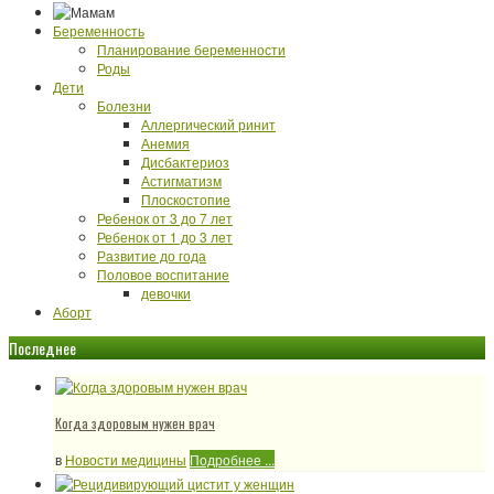
Беременность
Планирование беременности
Роды
Дети
Болезни
Аллергический ринит
Анемия
Дисбактериоз
Астигматизм
Плоскостопие
Ребенок от 3 до 7 лет
Ребенок от 1 до 3 лет
Развитие до года
Половое воспитание
девочки
Аборт
Последнее
Когда здоровым нужен врач
в
Новости медицины
Подробнее ...