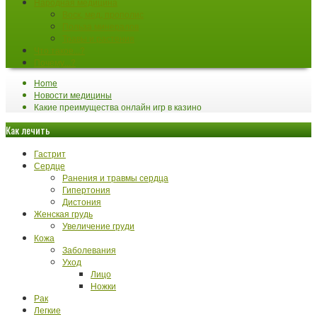
Народная медицина
Воск, мед, прополис
Польза минералов
Травы и растения
Что такое...?
Почему...?
Home
Новости медицины
Какие преимущества онлайн игр в казино
Как лечить
Гастрит
Сердце
Ранения и травмы сердца
Гипертония
Дистония
Женская грудь
Увеличение груди
Кожа
Заболевания
Уход
Лицо
Ножки
Рак
Легкие