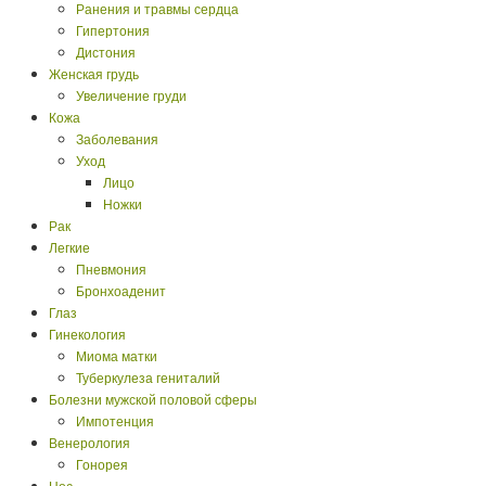
Что такое...?
Ранения и травмы сердца
Почему...?
Гипертония
Дистония
Женская грудь
Увеличение груди
Кожа
Заболевания
Уход
Лицо
Ножки
Рак
Легкие
Пневмония
Бронхоаденит
Глаз
Гинекология
Миома матки
Туберкулеза гениталий
Болезни мужской половой сферы
Импотенция
Венерология
Гонорея
Нос