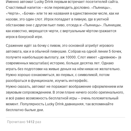
Именно автомат Lucky Drink первым встречает посетителей сайта.
Счастливый напиток – если переводить дословно. «Пьяницы»,
«Черти», «Бочки» или те же названия в единственном числе, как ни
назови, это один слот. Игрок попадает в пивную, где в уютной
обстановке они с другом пьют пиво, отсюда и «Пьяницы». Пьяницам,
как известно, мерещатся черти, с виртуальным чёртом сражается
игрок в бонусной игре.
Сражение идёт за бочку с пивом, это основной атрибут игрового
автомата, как и в обычной пивнушке. Собрав на одной линии 5 бочек,
получите наибольшую выплату, аж 10000. Слот имеет «древнюю» (в
современных масштабах) историю, больше десятка лет. Однако
играть без подготовки на живые деньги на нём никак не желательно.
Нужно хорошо ознакомиться, во-первых, с символикой, потом
разобраться в функционале, изучить интерфейс.
Нужно сказать, автомат не поражает воображение оформлением или
звуковым сопровождением. В этом плане ничего особо оригинального,
и всё равно возможность бесплатной игры – очень положительный
момент. Популярность Lucky Drink давнишняя, так вспоминайте
бесплатно былые дни.
Прочитано
1412
раз