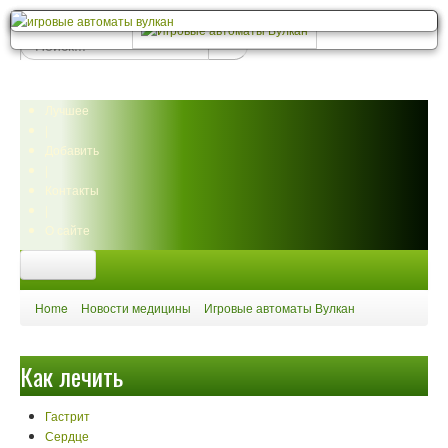
Лучшее
|
Добавить
|
Контакты
|
О сайте
Сайт
Home
Новости медицины
Игровые автоматы Вулкан
Новости медицины
Диета
Как лечить
Народная медицина
Воск, мед, прополис
Польза минералов
Гастрит
Травы и растения
Сердце