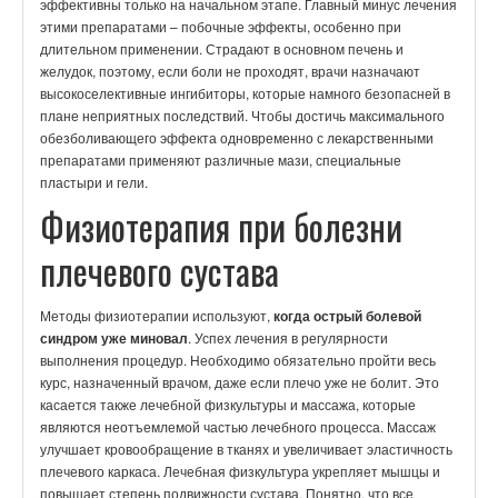
эффективны только на начальном этапе. Главный минус лечения
этими препаратами – побочные эффекты, особенно при
длительном применении. Страдают в основном печень и
желудок, поэтому, если боли не проходят, врачи назначают
высокоселективные ингибиторы, которые намного безопасней в
плане неприятных последствий. Чтобы достичь максимального
обезболивающего эффекта одновременно с лекарственными
препаратами применяют различные мази, специальные
пластыри и гели.
Физиотерапия при болезни
плечевого сустава
Методы физиотерапии используют,
когда острый болевой
синдром уже миновал
. Успех лечения в регулярности
выполнения процедур. Необходимо обязательно пройти весь
курс, назначенный врачом, даже если плечо уже не болит. Это
касается также лечебной физкультуры и массажа, которые
являются неотъемлемой частью лечебного процесса. Массаж
улучшает кровообращение в тканях и увеличивает эластичность
плечевого каркаса. Лечебная физкультура укрепляет мышцы и
повышает степень подвижности сустава. Понятно, что все