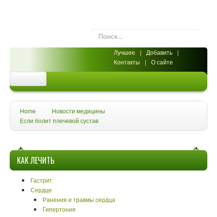
Лучшее
|
Добавить
|
Контакты
|
О сайте
Сайт
Home
Новости медицины
Новости медицины
Если болит плечевой сустав
Диета
КАК ЛЕЧИТЬ
Народная медицина
Воск, мед, прополис
Гастрит
Сердце
Польза минералов
Ранения и травмы сердца
Гипертония
Травы и растения