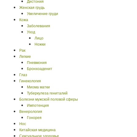
Дистония
Женская грудь
Что такое...?
Увеличение груди
Кожа
Почему...?
Заболевания
Уход
Лицо
Ножки
Рак
Легкие
Пневмония
Бронхоаденит
Глаз
Гинекология
Миома матки
Туберкулеза гениталий
Болезни мужской половой сферы
Импотенция
Венерология
Гонорея
Нос
Китайская медицина
Сексуальное здоровье