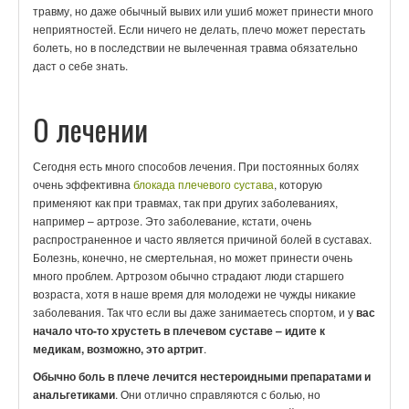
травму, но даже обычный вывих или ушиб может принести много
неприятностей. Если ничего не делать, плечо может перестать
болеть, но в последствии не вылеченная травма обязательно
даст о себе знать.
О лечении
Сегодня есть много способов лечения. При постоянных болях
очень эффективна
блокада плечевого сустава
, которую
применяют как при травмах, так при других заболеваниях,
например – артрозе. Это заболевание, кстати, очень
распространенное и часто является причиной болей в суставах.
Болезнь, конечно, не смертельная, но может принести очень
много проблем. Артрозом обычно страдают люди старшего
возраста, хотя в наше время для молодежи не чужды никакие
заболевания. Так что если вы даже занимаетесь спортом, и у
вас
начало что-то хрустеть в плечевом суставе – идите к
медикам, возможно, это артрит
.
Обычно боль в плече лечится нестероидными препаратами и
анальгетиками
. Они отлично справляются с болью, но