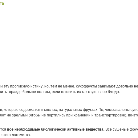
та
 эту прописную истину, но, тем не менее, сухофрукты занимают довольно не
чить гораздо больше пользы, если готовить их как отдельное блюдо.
в, которые содержатся в спелых, натуральных фруктах. То, чем завалены супе
ают не зрелыми (чтобы не портились при хранении и транспортировке), во-в
ются
все необходимые биологически активные вещества
. Все сушеные фрук
 этого лакомства.