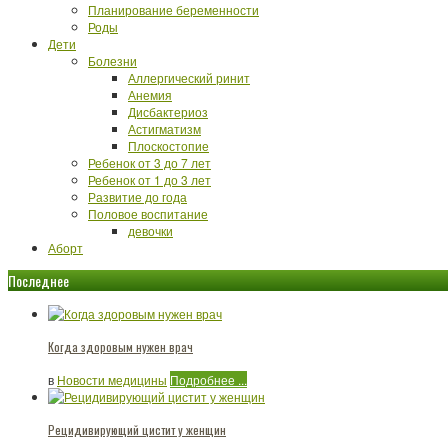
Планирование беременности
Роды
Дети
Болезни
Аллергический ринит
Анемия
Дисбактериоз
Астигматизм
Плоскостопие
Ребенок от 3 до 7 лет
Ребенок от 1 до 3 лет
Развитие до года
Половое воспитание
девочки
Аборт
Последнее
Когда здоровым нужен врач
в
Новости медицины
Подробнее ...
Рецидивирующий цистит у женщин