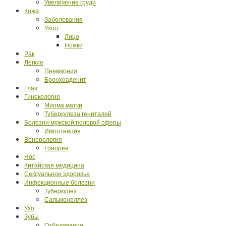
Увеличение груди
Кожа
Заболевания
Уход
Лицо
Ножки
Рак
Легкие
Пневмония
Бронхоаденит
Глаз
Гинекология
Миома матки
Туберкулеза гениталий
Болезни мужской половой сферы
Импотенция
Венерология
Гонорея
Нос
Китайская медицина
Сексуальное здоровье
Инфекционные болезни
Туберкулез
Сальмонеллез
Ухо
Зубы
Отбеливание