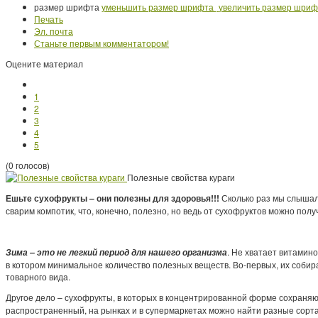
размер шрифта
уменьшить размер шрифта
увеличить размер шриф
Печать
Эл. почта
Станьте первым комментатором!
Оцените материал
1
2
3
4
5
(0 голосов)
Полезные свойства кураги
Ешьте сухофрукты – они полезны для здоровья!!!
Сколько раз мы слышали
сварим компотик, что, конечно, полезно, но ведь от сухофруктов можно полу
. Не хватает витамино
Зима – это не легкий период для нашего организма
в котором минимальное количество полезных веществ. Во-первых, их собир
товарного вида.
Другое дело – сухофрукты, в которых в концентрированной форме сохраня
распространенный, на рынках и в супермаркетах можно найти разные сорта