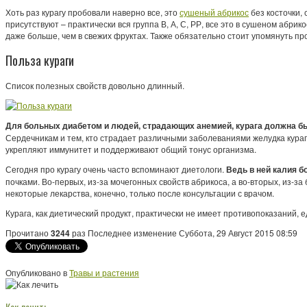
Хоть раз курагу пробовали наверно все, это
сушеный абрикос
без косточки,
присутствуют – практически вся группа В, А, С, РР, все это в сушеном абри
даже больше, чем в свежих фруктах. Также обязательно стоит упомянуть п
Польза кураги
Список полезных свойств довольно длинный.
Для больных диабетом и людей, страдающих анемией, курага должна б
Сердечникам и тем, кто страдает различными заболеваниями желудка кураг
укрепляют иммунитет и поддерживают общий тонус организма.
Сегодня про курагу очень часто вспоминают диетологи.
Ведь в ней калия б
почками. Во-первых, из-за мочегонных свойств абрикоса, а во-вторых, из-з
некоторые лекарства, конечно, только после консультации с врачом.
Курага, как диетический продукт, практически не имеет противопоказаний, 
Прочитано
3244
раз
Последнее изменение Суббота, 29 Август 2015 08:59
Опубликовано в
Травы и растения
Как лечить