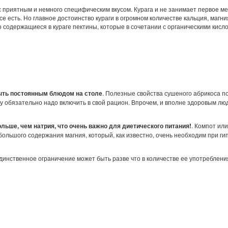
 с приятным и немного специфическим вкусом. Курага и не занимает первое м
косе есть. Но главное достоинство кураги в огромном количестве кальция, маг
ро содержащиеся в кураге пектины, которые в сочетании с органическими кис
ыть постоянным блюдом на столе
. Полезные свойства сушеного абрикоса п
у обязательно надо включить в свой рацион. Впрочем, и вполне здоровым лю
ольше, чем натрия, что очень важно для диетического питания!
. Компот ил
а большого содержания магния, который, как известно, очень необходим при 
единственное ограничение может быть разве что в количестве ее употреблени