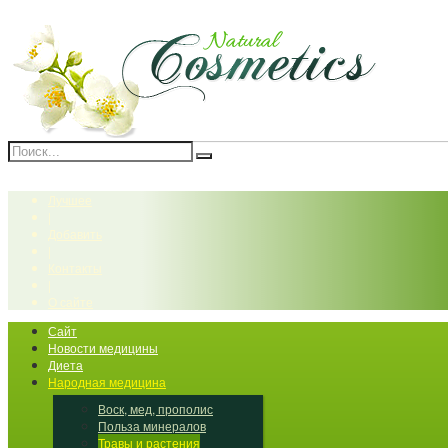
Лучшее
|
Добавить
|
Контакты
|
О сайте
Сайт
Новости медицины
Диета
Народная медицина
Воск, мед, прополис
Польза минералов
Травы и растения