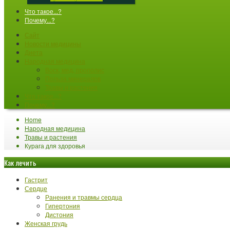
Что такое...?
Почему...?
Сайт
Новости медицины
Диета
Народная медицина
Воск, мед, прополис
Польза минералов
Травы и растения
Что такое...?
Почему...?
Home
Народная медицина
Травы и растения
Курага для здоровья
Как лечить
Гастрит
Сердце
Ранения и травмы сердца
Гипертония
Дистония
Женская грудь