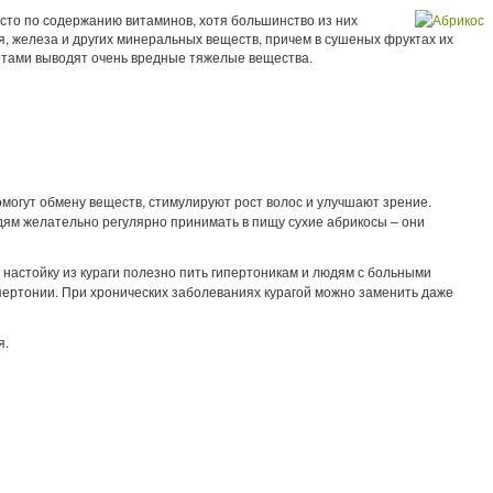
есто по содержанию витаминов, хотя большинство из них
ния, железа и других минеральных веществ, причем в сушеных фруктах их
лотами выводят очень вредные тяжелые вещества.
омогут обмену веществ, стимулируют рост волос и улучшают зрение.
дям желательно регулярно принимать в пищу сухие абрикосы – они
и настойку из кураги полезно пить гипертоникам и людям с больными
гипертонии. При хронических заболеваниях курагой можно заменить даже
я.