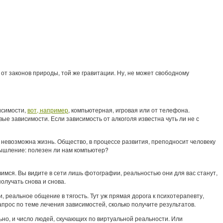
 от законов природы, той же гравитации. Ну, не может свободному
исимости,
вот, например
, компьютерная, игровая или от телефона.
е зависимости. Если зависимость от алкоголя известна чуть ли не с
о невозможна жизнь. Общество, в процессе развития, преподносит человеку
 мышление: полезен ли нам компьютер?
вимся. Вы видите в сети лишь фотографии, реальностью они для вас станут,
олучать снова и снова.
 реальное общение в тягость. Тут уж прямая дорога к психотерапевту,
прос по теме лечения зависимостей, сколько получите результатов.
ьно, и число людей, скучающих по виртуальной реальности. Или