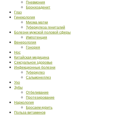
Пневмония
Бронхоаденит
Глаз
Гинекология
Миома матки
Туберкулеза гениталий
Болезни мужской половой сферы
Импотенция
Венерология
Гонорея
Нос
Китайская медицина
Сексуальное здоровье
Инфекционные болезни
Туберкулез
Сальмонеллез
Ухо
Зубы
Отбеливание
Протезирование
Наркология
Бросаем курить
Польза витаминов