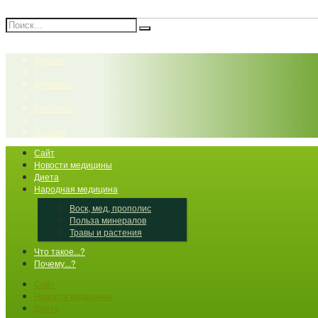
Лучшее
|
Добавить
|
Контакты
|
О сайте
Сайт
Новости медицины
Диета
Народная медицина
Воск, мед, прополис
Польза минералов
Травы и растения
Что такое...?
Почему...?
Сайт
Новости медицины
Диета