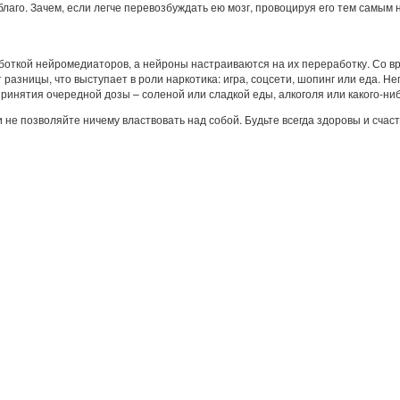
лаго. Зачем, если легче перевозбуждать ею мозг, провоцируя его тем самым н
откой нейромедиаторов, а нейроны настраиваются на их переработку. Со вр
т разницы, что выступает в роли наркотика: игра, соцсети, шопинг или еда.
принятия очередной дозы – соленой или сладкой еды, алкоголя или какого-ни
 не позволяйте ничему властвовать над собой. Будьте всегда здоровы и счас