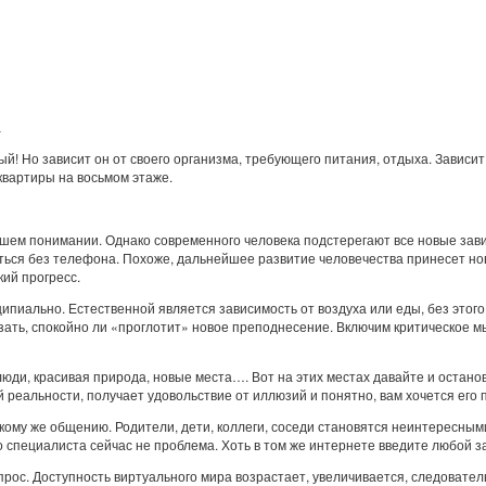
а
ый! Но зависит он от своего организма, требующего питания, отдыха. Зависит
 квартиры на восьмом этаже.
ашем понимании. Однако современного человека подстерегают все новые зав
ься без телефона. Похоже, дальнейшее развитие человечества принесет новы
ий прогресс.
ипиально. Естественной является зависимость от воздуха или еды, без этог
вязать, спокойно ли «проглотит» новое преподнесение. Включим критическое
люди, красивая природа, новые места…. Вот на этих местах давайте и остано
й реальности, получает удовольствие от иллюзий и понятно, вам хочется его п
ому же общению. Родители, дети, коллеги, соседи становятся неинтересными,
специалиста сейчас не проблема. Хоть в том же интернете введите любой за
спрос. Доступность виртуального мира возрастает, увеличивается, следовател