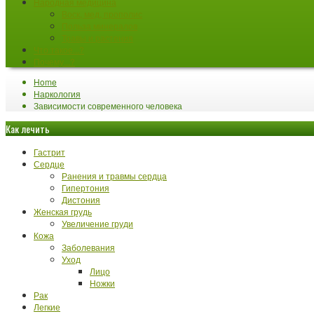
Народная медицина
Воск, мед, прополис
Польза минералов
Травы и растения
Что такое...?
Почему...?
Home
Наркология
Зависимости современного человека
Как лечить
Гастрит
Сердце
Ранения и травмы сердца
Гипертония
Дистония
Женская грудь
Увеличение груди
Кожа
Заболевания
Уход
Лицо
Ножки
Рак
Легкие