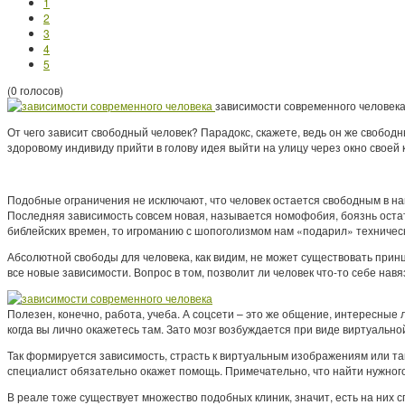
1
2
3
4
5
(0 голосов)
зависимости современного человек
От чего зависит свободный человек? Парадокс, скажете, ведь он же свободн
здоровому индивиду прийти в голову идея выйти на улицу через окно своей
Подобные ограничения не исключают, что человек остается свободным в н
Последняя зависимость совсем новая, называется номофобия, боязнь остат
библейских времен, то игроманию с шопоголизмом нам «подарил» техническ
Абсолютной свободы для человека, как видим, не может существовать принц
все новые зависимости. Вопрос в том, позволит ли человек что-то себе на
Полезен, конечно, работа, учеба. А соцсети – это же общение, интересные 
когда вы лично окажетесь там. Зато мозг возбуждается при виде виртуально
Так формируется зависимость, страсть к виртуальным изображениям или так
специалист обязательно окажет помощь. Примечательно, что найти нужного 
В реале тоже существует множество подобных клиник, значит, есть на них 