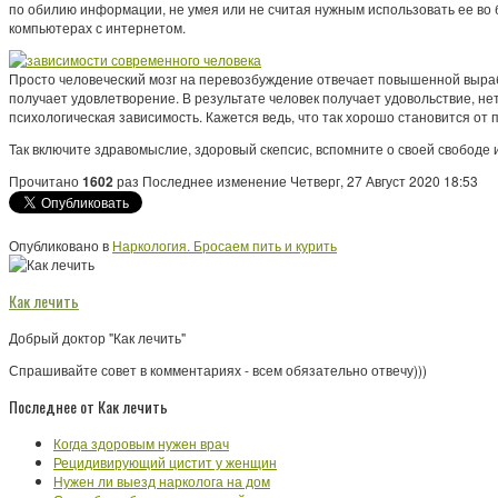
по обилию информации, не умея или не считая нужным использовать ее во б
компьютерах с интернетом.
Просто человеческий мозг на перевозбуждение отвечает повышенной выраб
получает удовлетворение. В результате человек получает удовольствие, не
психологическая зависимость. Кажется ведь, что так хорошо становится от 
Так включите здравомыслие, здоровый скепсис, вспомните о своей свободе и
Прочитано
1602
раз
Последнее изменение Четверг, 27 Август 2020 18:53
Опубликовано в
Наркология. Бросаем пить и курить
Как лечить
Добрый доктор "Как лечить"
Спрашивайте совет в комментариях - всем обязательно отвечу)))
Последнее от Как лечить
Когда здоровым нужен врач
Рецидивирующий цистит у женщин
Нужен ли выезд нарколога на дом